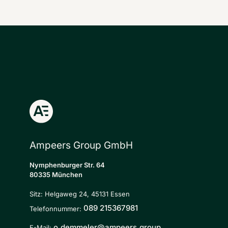
Ampeers Group GmbH
Nymphenburger Str. 64
80335 München
Sitz: Helgaweg 24, 45131 Essen
089 215367981
Telefonnummer:
o.demmeler@ampeers.group
E-Mail: