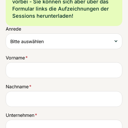
vorbei - Sie können sich aber über das
Formular links die Aufzeichnungen der
Sessions herunterladen!
Anrede
Vorname
*
Nachname
*
Unternehmen
*