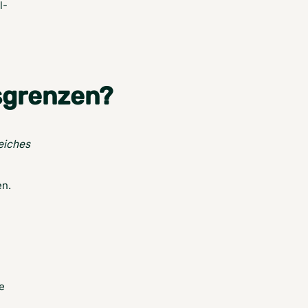
l-
rsgrenzen?
eiches 
en.
e 