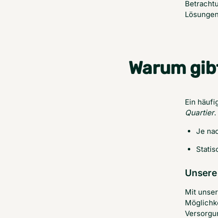
Betracht
Lösungen 
Warum gibt
Ein häufig
Quartier
.
Je na
Stati
Unsere
Mit unse
Möglichke
Versorgun