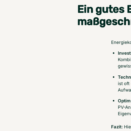
Ein gutes 
maßgeschn
Energiek
Inves
Kombi
gewis
Techn
ist of
Aufwa
Optim
PV-An
Eigenv
Fazit:
 Hi