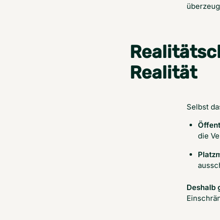
überzeug
Realitätsc
Realität
Selbst da
Öffen
die V
Platz
aussc
Deshalb g
Einschrä